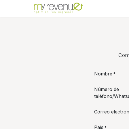
Ir al contenido
Inicio
Sobre no
Comp
Nombre
*
Número de
teléfono/Whats
Correo electrón
País
*