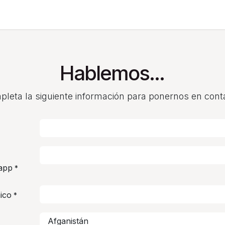
sotros
Quiero más información
Hablemos...
leta la siguiente información para ponernos en cont
app
*
ico
*